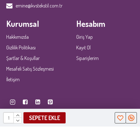
emine@kvstekstil.com.tr
Kurumsal
Hesabım
Hakkımızda
Giriş Yap
Gizlilik Politikası
Kayıt Ol
Şartlar & Koşullar
Siparişlerim
Mesafeli Satış Sözleşmesi
İletişim
SEPETE EKLE
KobiDirekt
E-ticaret
ile kurulmustur