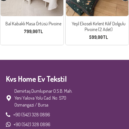
Bal Kabaklı Masa Örtüsü Pivoine
Yeşil Ekoseli Kırlent Kılıf Dolgulu
Pivoine (2 Adet)
799,00TL
599,00TL
Kvs Home Ev Tekstil
Demirtaş Dumlupınar O.S.B. Mah.
Yeni Yalova Yolu Cad. No: 570
Osmangazi / Bursa
+90 (542) 328 0896
+90 (542) 328 0896