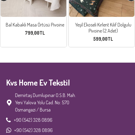
Bal Kabaklı Masa Örtüsü Pivoine
Yeşil Ekoseli Kırlent Kılıf Dolgulu
Pivoine (2 Adet)
799,00TL
599,00TL
Kvs Home Ev Tekstil
Demirtaş Dumlupınar O.S.B. Mah.
Yeni Yalova Yolu Cad. No: 570
Osmangazi / Bursa
+90 (542) 328 0896
+90 (542) 328 0896