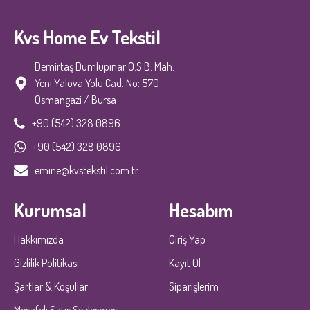
Kvs Home Ev Tekstil
Demirtaş Dumlupınar O.S.B. Mah.
Yeni Yalova Yolu Cad. No: 570
Osmangazi / Bursa
+90 (542) 328 0896
+90 (542) 328 0896
emine@kvstekstil.com.tr
Kurumsal
Hesabım
Hakkımızda
Giriş Yap
Gizlilik Politikası
Kayıt Ol
Şartlar & Koşullar
Siparişlerim