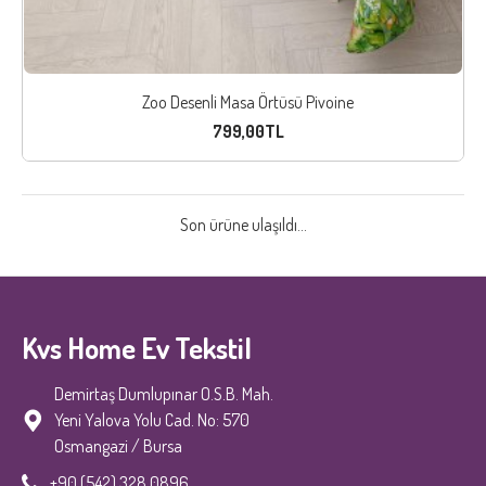
Zoo Desenli Masa Örtüsü Pivoine
799,00TL
Son ürüne ulaşıldı...
Kvs Home Ev Tekstil
Demirtaş Dumlupınar O.S.B. Mah.
Yeni Yalova Yolu Cad. No: 570
Osmangazi / Bursa
+90 (542) 328 0896