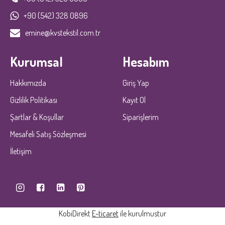
+90 (542) 328 0896
emine@kvstekstil.com.tr
Kurumsal
Hesabım
Hakkımızda
Giriş Yap
Gizlilik Politikası
Kayıt Ol
Şartlar & Koşullar
Siparişlerim
Mesafeli Satış Sözleşmesi
İletişim
KobiDirekt
E-ticaret
ile kurulmustur