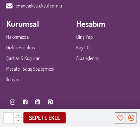
emine@kvstekstil.com.tr
Kurumsal
Hesabım
Hakkımızda
Giriş Yap
Gizlilik Politikası
Kayıt Ol
Şartlar & Koşullar
Siparişlerim
Mesafeli Satış Sözleşmesi
İletişim
SEPETE EKLE
KobiDirekt
E-ticaret
ile kurulmustur