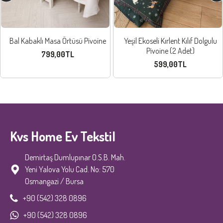
Bal Kabaklı Masa Örtüsü Pivoine
Yeşil Ekoseli Kırlent Kılıf Dolgulu
Pivoine (2 Adet)
799,00TL
599,00TL
Kvs Home Ev Tekstil
Demirtaş Dumlupınar O.S.B. Mah.
Yeni Yalova Yolu Cad. No: 570
Osmangazi / Bursa
+90 (542) 328 0896
+90 (542) 328 0896