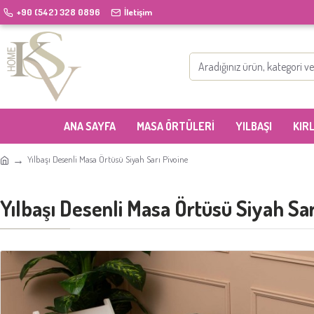
+90 (542) 328 0896
İletişim
ANA SAYFA
MASA ÖRTÜLERI
YILBAŞI
KIR
Yılbaşı Desenli Masa Örtüsü Siyah Sarı Pivoine
Yılbaşı Desenli Masa Örtüsü Siyah Sar