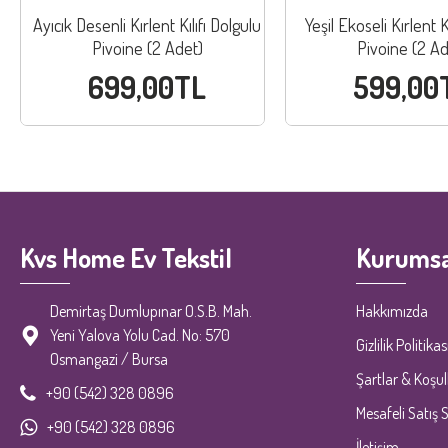
Ayıcık Desenli Kırlent Kılıfı Dolgulu
Yeşil Ekoseli Kırlent K
Pivoine (2 Adet)
Pivoine (2 Ad
699,00TL
599,00
Kvs Home Ev Tekstil
Kurumsa
Demirtaş Dumlupınar O.S.B. Mah.
Hakkımızda
Yeni Yalova Yolu Cad. No: 570
Gizlilik Politikas
Osmangazi / Bursa
Şartlar & Koşul
+90 (542) 328 0896
Mesafeli Satış 
+90 (542) 328 0896
İletişim