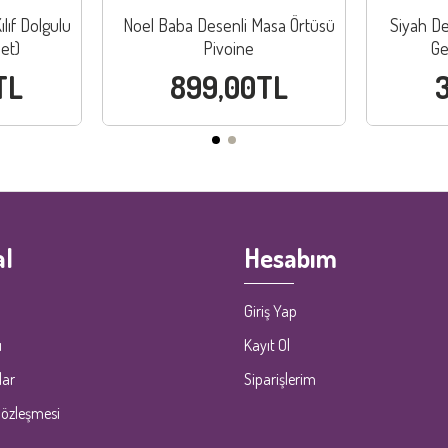
ılıf Dolgulu
Noel Baba Desenli Masa Örtüsü
Siyah De
et)
Pivoine
Ge
TL
899,00TL
l
Hesabım
Giriş Yap
ı
Kayıt Ol
lar
Siparişlerim
Sözleşmesi