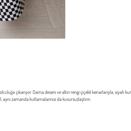
culuğa çıkarıyor. Dama deseni ve altın rengi çiçekli kenarlarıyla, siyah kumaş
il, aynı zamanda kutlamalarınızı da kusursuzlaştırın.