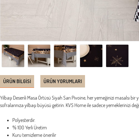
ÜRÜN BILGISI
ÜRÜN YORUMLARI
Yılbaşı Desenli Masa Örtüsü Siyah Sarı Pivoine, her yemeğinizi masalsı bir yol
sofralarınıza yılbaşı büyüsü getirin. KVS Home ile sadece yemeklerinizi değ
Polyesterdir.
% 100 Yerli Üretim
Kuru temizleme önerilir