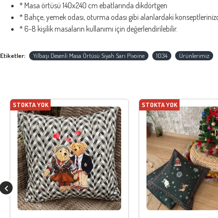
* Masa örtüsü 140x240 cm ebatlarında dikdörtgen
* Bahçe, yemek odası, oturma odası gibi alanlardaki konseptlerinizde
* 6-8 kişilik masaların kullanımı için değerlendirilebilir.
Etiketler:
Yılbaşı Desenli Masa Örtüsü Siyah Sarı Pivoine
1034
Ürünlerimiz
STOKTA YOK
STOKTA YOK