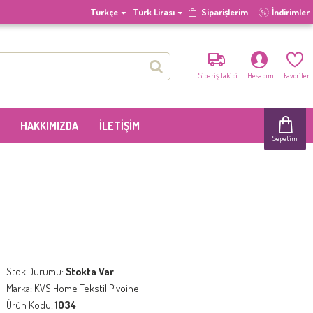
Türkçe
Türk Lirası
Siparişlerim
İndirimler
Sipariş Takibi
Hesabım
Favoriler
HAKKIMIZDA
İLETIŞIM
Sepetim
Stok Durumu:
Stokta Var
Marka:
KVS Home Tekstil Pivoine
Ürün Kodu:
1034