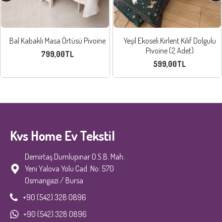
Bal Kabaklı Masa Örtüsü Pivoine
Yeşil Ekoseli Kırlent Kılıf Dolgulu
Pivoine (2 Adet)
799,00TL
599,00TL
Kvs Home Ev Tekstil
Demirtaş Dumlupınar O.S.B. Mah.
Yeni Yalova Yolu Cad. No: 570
Osmangazi / Bursa
+90 (542) 328 0896
+90 (542) 328 0896