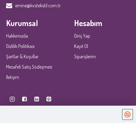
emine@kvstekstil.com.tr
Kurumsal
Hesabım
Hakkımızda
Giriş Yap
Gizlilik Politikası
Kayıt Ol
Şartlar & Koşullar
Siparişlerim
Mesafeli Satış Sözleşmesi
İletişim
KobiDirekt
E-ticaret
ile kurulmustur