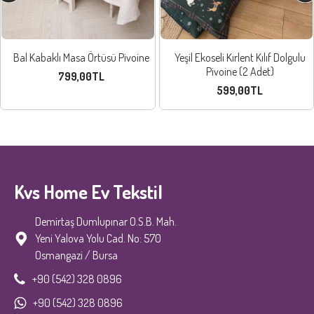
Bal Kabaklı Masa Örtüsü Pivoine
Yeşil Ekoseli Kırlent Kılıf Dolgulu
Pivoine (2 Adet)
799,00TL
599,00TL
Kvs Home Ev Tekstil
Demirtaş Dumlupınar O.S.B. Mah.
Yeni Yalova Yolu Cad. No: 570
Osmangazi / Bursa
+90 (542) 328 0896
+90 (542) 328 0896