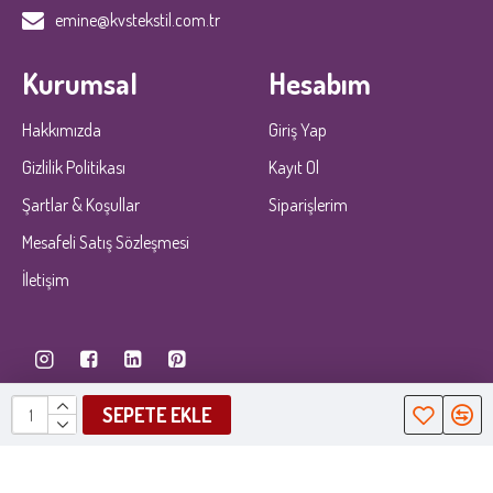
emine@kvstekstil.com.tr
Kurumsal
Hesabım
Hakkımızda
Giriş Yap
Gizlilik Politikası
Kayıt Ol
Şartlar & Koşullar
Siparişlerim
Mesafeli Satış Sözleşmesi
İletişim
SEPETE EKLE
KobiDirekt
E-ticaret
ile kurulmustur