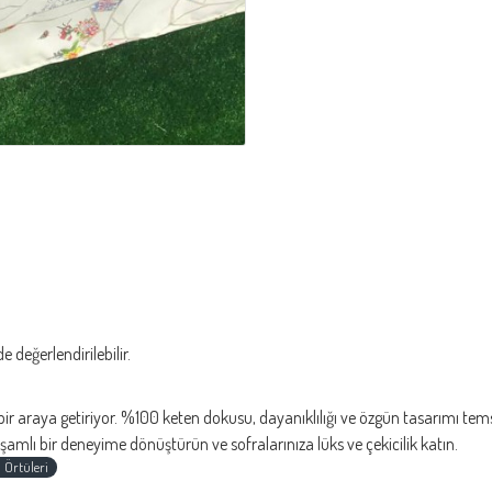
 değerlendirilebilir.
ı bir araya getiriyor. %100 keten dokusu, dayanıklılığı ve özgün tasarımı temsi
amlı bir deneyime dönüştürün ve sofralarınıza lüks ve çekicilik katın.
 Örtüleri