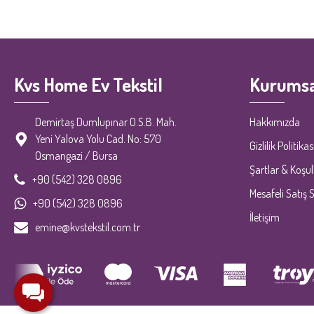
Kvs Home Ev Tekstil
Kurumsa
Demirtaş Dumlupınar O.S.B. Mah.
Hakkımızda
Yeni Yalova Yolu Cad. No: 570
Gizlilik Politikas
Osmangazi / Bursa
Şartlar & Koşul
+90 (542) 328 0896
Mesafeli Satış 
+90 (542) 328 0896
İletişim
emine@kvstekstil.com.tr