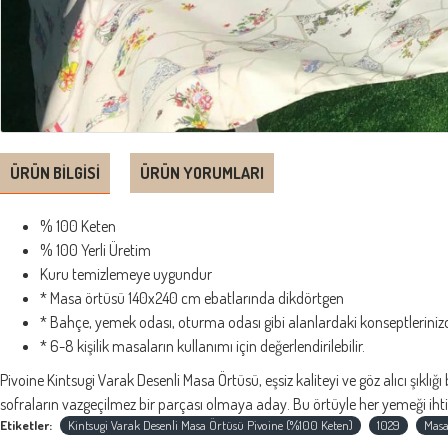
ÜRÜN BILGISI
ÜRÜN YORUMLARI
% 100 Keten
% 100 Yerli Üretim
Kuru temizlemeye uygundur
* Masa örtüsü 140x240 cm ebatlarında dikdörtgen
* Bahçe, yemek odası, oturma odası gibi alanlardaki konseptlerinizde
* 6-8 kişilik masaların kullanımı için değerlendirilebilir.
Pivoine Kintsugi Varak Desenli Masa Örtüsü, eşsiz kaliteyi ve göz alıcı şıklığ
sofraların vazgeçilmez bir parçası olmaya aday. Bu örtüyle her yemeği ihtiş
Etiketler:
Kintsugi Varak Desenli Masa Örtüsü Pivoine (%100 Keten)
1029
Masa