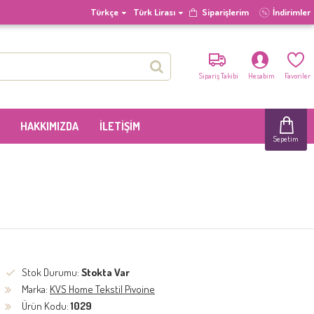
Türkçe
Türk Lirası
Siparişlerim
İndirimler
Sipariş Takibi
Hesabım
Favoriler
HAKKIMIZDA
İLETIŞIM
Sepetim
Stok Durumu:
Stokta Var
Marka:
KVS Home Tekstil Pivoine
Ürün Kodu:
1029