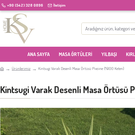
+90 (542) 328 0896
İletişim
ANA SAYFA
MASA ÖRTÜLERI
YILBAŞI
KIR
Ürünlerimiz
Kintsugi Varak Desenli Masa Örtüsü Pivoine (%100 Keten)
Kintsugi Varak Desenli Masa Örtüsü 