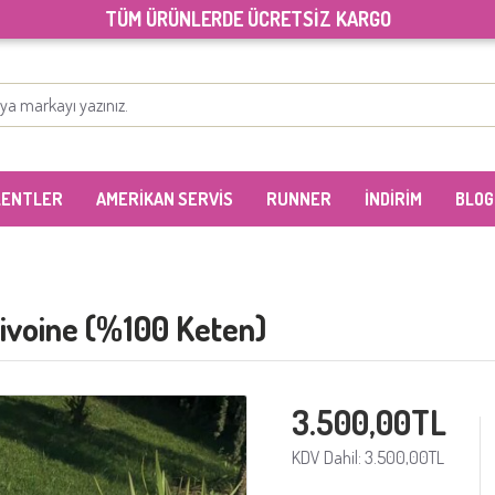
TÜM ÜRÜNLERDE ÜCRETSİZ KARGO
LENTLER
AMERİKAN SERVİS
RUNNER
İNDİRİM
BLOG
Pivoine (%100 Keten)
3.500,00TL
KDV Dahil: 3.500,00TL