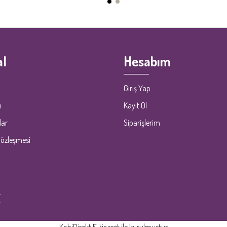
l
Hesabım
Giriş Yap
ı
Kayıt Ol
lar
Siparişlerim
Sözleşmesi