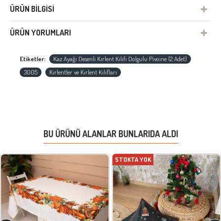
ÜRÜN BILGISI
ÜRÜN YORUMLARI
Etiketler:
Kaz Ayağı Desenli Kırlent Kılıfı Dolgulu Pivoine (2 Adet)
3005
Kırlentler ve Kırlent Kılıfları
BU ÜRÜNÜ ALANLAR BUNLARIDA ALDI
STOKTA YOK