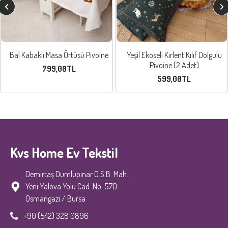
Bal Kabaklı Masa Örtüsü Pivoine
Yeşil Ekoseli Kırlent Kılıf Dolgulu
Pivoine (2 Adet)
799,00TL
599,00TL
Kvs Home Ev Tekstil
Demirtaş Dumlupınar O.S.B. Mah.
Yeni Yalova Yolu Cad. No: 570
Osmangazi / Bursa
+90 (542) 328 0896