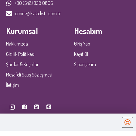
+90 (542) 328 0896
emine@kvstekstil.com.tr
Kurumsal
Hesabım
Hakkımızda
Giriş Yap
Gizlilik Politikası
Kayıt Ol
Şartlar & Koşullar
Siparişlerim
Mesafeli Satış Sözleşmesi
İletişim
KobiDirekt
E-ticaret
ile kurulmustur