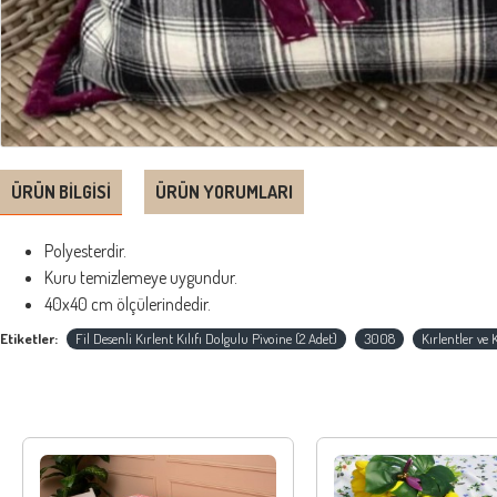
ÜRÜN BILGISI
ÜRÜN YORUMLARI
Polyesterdir.
Kuru temizlemeye uygundur.
40x40 cm ölçülerindedir.
Etiketler:
Fil Desenli Kırlent Kılıfı Dolgulu Pivoine (2 Adet)
3008
Kırlentler ve K