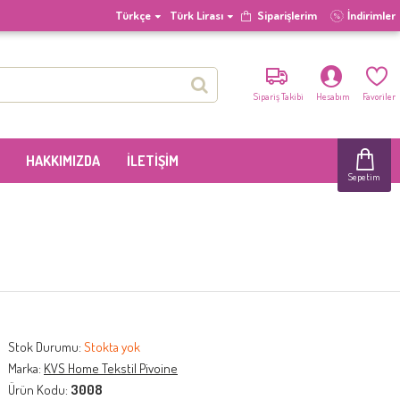
Türkçe
Türk Lirası
Siparişlerim
İndirimler
Sipariş Takibi
Hesabım
Favoriler
HAKKIMIZDA
İLETIŞIM
Sepetim
Stok Durumu:
Stokta yok
Marka:
KVS Home Tekstil Pivoine
Ürün Kodu:
3008