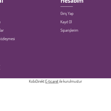
l
Hesabım
Giriş Yap
ı
Kayıt Ol
lar
Siparişlerim
Sözleşmesi
KobiDirekt
E-ticaret
ile kurulmustur