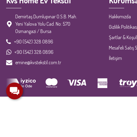
Kvs Home Ev Tekstil
Kurumsa
Demirtaş Dumlupınar O.S.B. Mah.
Hakkımızda
Yeni Yalova Yolu Cad. No: 570
Gizlilik Politikas
Osmangazi / Bursa
Şartlar & Koşul
+90 (542) 328 0896
Mesafeli Satış 
+90 (542) 328 0896
İletişim
emine@kvstekstil.com.tr