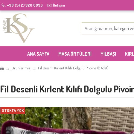
+90 (542) 328 0896
İletişim
ANA SAYFA
MASA ÖRTÜLERI
YILBAŞI
KIR
Ürünlerimiz
Fil Desenli Kırlent Kılıfı Dolgulu Pivoine (2 Adet)
Fil Desenli Kırlent Kılıfı Dolgulu Pivo
STOKTA YOK