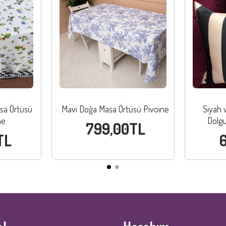
sa Örtüsü
Mavi Doğa Masa Örtüsü Pivoine
Siyah v
ne
Dolgu
799,00TL
TL