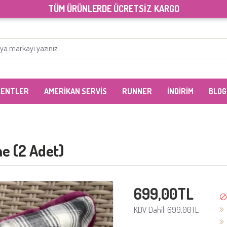
TÜM ÜRÜNLERDE ÜCRETSİZ KARGO
LENTLER
AMERİKAN SERVİS
RUNNER
İNDİRİM
BLOG
ine (2 Adet)
699,00TL
KDV Dahil: 699,00TL