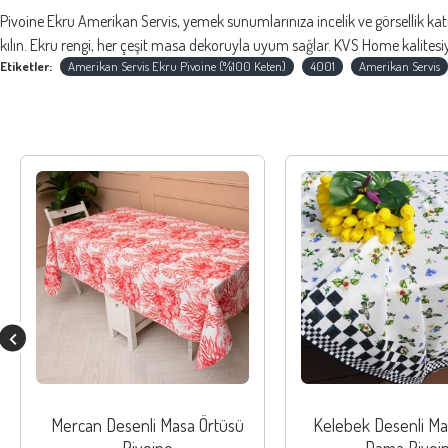
Pivoine Ekru Amerikan Servis, yemek sunumlarınıza incelik ve görsellik ka
kılın. Ekru rengi, her çeşit masa dekoruyla uyum sağlar. KVS Home kalitesi
Etiketler:
Amerikan Servis Ekru Pivoine (%100 Keten)
4001
Amerikan Servis
Mercan Desenli Masa Örtüsü
Kelebek Desenli Ma