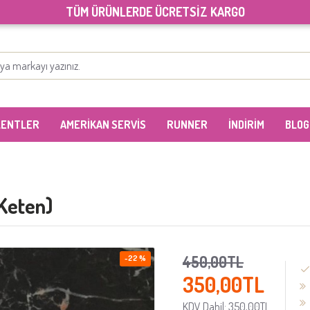
TÜM ÜRÜNLERDE ÜCRETSİZ KARGO
LENTLER
AMERİKAN SERVİS
RUNNER
İNDİRİM
BLOG
Keten)
450,00TL
-22 %
350,00TL
KDV Dahil: 350,00TL