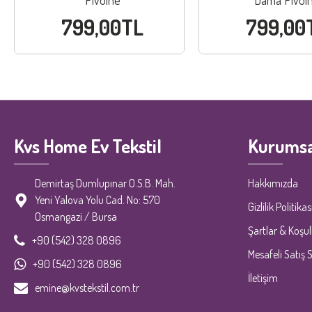
Pivoine
Dama Pivoi
799,00TL
799,00
Kvs Home Ev Tekstil
Kurumsa
Demirtaş Dumlupınar O.S.B. Mah.
Hakkımızda
Yeni Yalova Yolu Cad. No: 570
Gizlilik Politikas
Osmangazi / Bursa
Şartlar & Koşul
+90 (542) 328 0896
Mesafeli Satış 
+90 (542) 328 0896
İletişim
emine@kvstekstil.com.tr