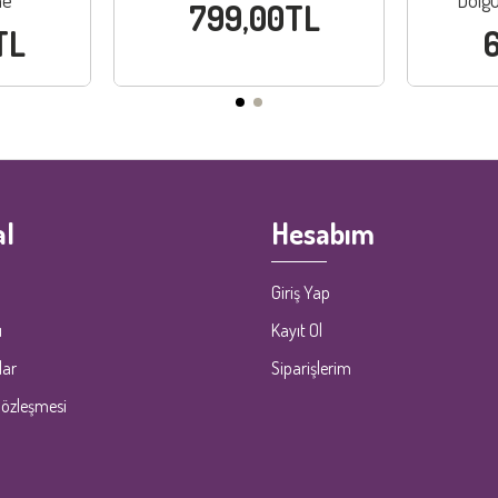
ne
Dolgu
799,00TL
TL
l
Hesabım
Giriş Yap
ı
Kayıt Ol
lar
Siparişlerim
Sözleşmesi