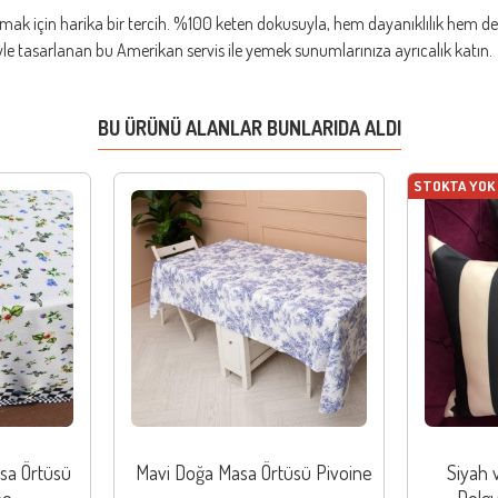
tmak için harika bir tercih. %100 keten dokusuyla, hem dayanıklılık hem de
yle tasarlanan bu Amerikan servis ile yemek sunumlarınıza ayrıcalık katın.
BU ÜRÜNÜ ALANLAR BUNLARIDA ALDI
STOKTA YOK
sa Örtüsü
Mavi Doğa Masa Örtüsü Pivoine
Siyah v