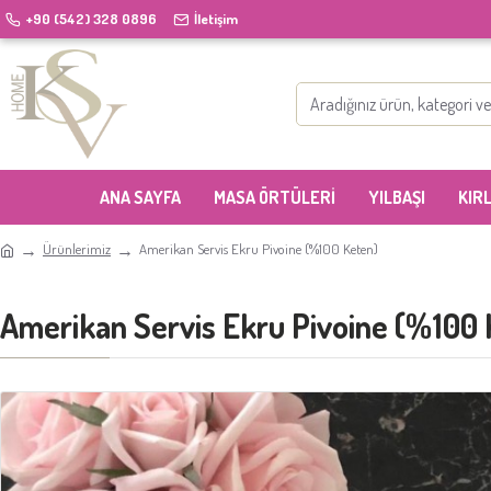
+90 (542) 328 0896
İletişim
ANA SAYFA
MASA ÖRTÜLERI
YILBAŞI
KIR
Ürünlerimiz
Amerikan Servis Ekru Pivoine (%100 Keten)
Amerikan Servis Ekru Pivoine (%100 