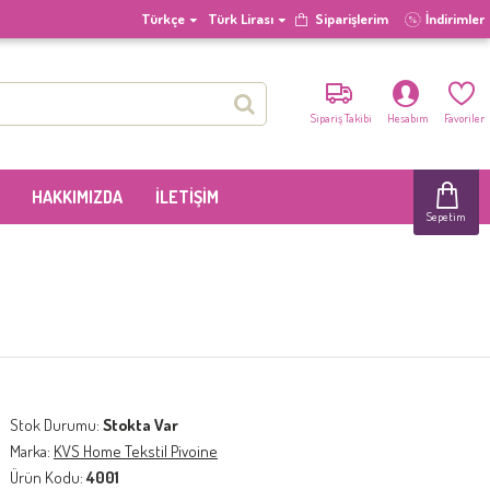
Türkçe
Türk Lirası
Siparişlerim
İndirimler
Sipariş Takibi
Hesabım
Favoriler
HAKKIMIZDA
İLETIŞIM
Sepetim
Stok Durumu:
Stokta Var
Marka:
KVS Home Tekstil Pivoine
Ürün Kodu:
4001