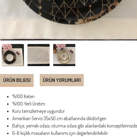
ÜRÜN BILGISI
ÜRÜN YORUMLARI
%100 Keten
%100 Yerli Üretim
Kuru temizlemeye uygundur
Amerikan Servis 35x50 cm ebatlarında dikdörtgen
Bahçe, yemek odası, oturma odası gibi alanlardaki konseptlerinizde d
6-8 kişilik masaların kullanımı için değerlendirilebilir.