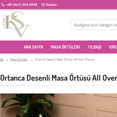
+90 (542) 328 0896
İletişim
ANA SAYFA
MASA ÖRTÜLERI
YILBAŞI
KIR
Masa Örtüleri
Ortanca Desenli Masa Örtüsü All Over Pivoine
Ortanca Desenli Masa Örtüsü All Over