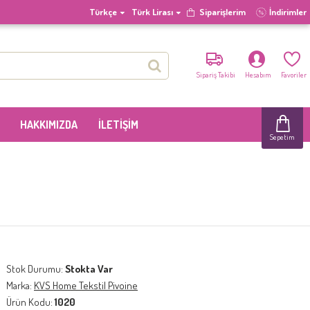
Türkçe
Türk Lirası
Siparişlerim
İndirimler
Sipariş Takibi
Hesabım
Favoriler
HAKKIMIZDA
İLETIŞIM
Sepetim
Stok Durumu:
Stokta Var
Marka:
KVS Home Tekstil Pivoine
Ürün Kodu:
1020