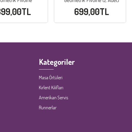
ometrik Pivoine
Geometrik Pivoine (2 Adet)
399,00TL
699,00TL
Kategoriler
Masa Örtüleri
Kırlent Kılıfları
Amerikan Servis
Runnerlar