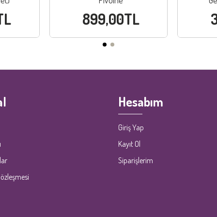
et)
Pivoine
Ge
TL
899,00TL
l
Hesabım
Giriş Yap
ı
Kayıt Ol
lar
Siparişlerim
Sözleşmesi