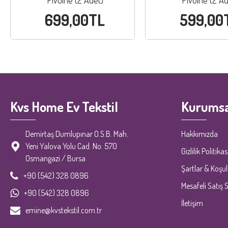
Pivoine (2 Adet)
Pivoine (2 Ad
699,00TL
599,00
Kvs Home Ev Tekstil
Kurumsa
Demirtaş Dumlupınar O.S.B. Mah.
Hakkımızda
Yeni Yalova Yolu Cad. No: 570
Gizlilik Politikas
Osmangazi / Bursa
Şartlar & Koşul
+90 (542) 328 0896
Mesafeli Satış 
+90 (542) 328 0896
İletişim
emine@kvstekstil.com.tr