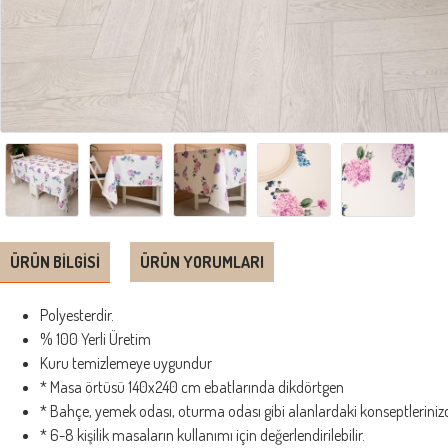
ÜRÜN BILGISI
ÜRÜN YORUMLARI
Polyesterdir.
% 100 Yerli Üretim
Kuru temizlemeye uygundur
* Masa örtüsü 140x240 cm ebatlarında dikdörtgen
* Bahçe, yemek odası, oturma odası gibi alanlardaki konseptlerinizde
* 6-8 kişilik masaların kullanımı için değerlendirilebilir.