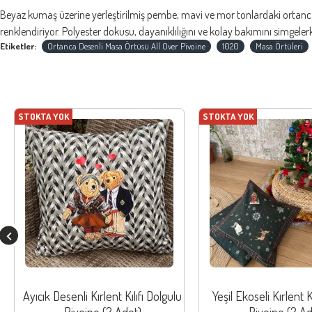
Beyaz kumaş üzerine yerleştirilmiş pembe, mavi ve mor tonlardaki ortanca çi
renklendiriyor. Polyester dokusu, dayanıklılığını ve kolay bakımını simgelerk
Etiketler:
Ortanca Desenli Masa Örtüsü All Over Pivoine
1020
Masa Örtüleri
STOKTA YOK
STOKTA YOK
Ayıcık Desenli Kırlent Kılıfı Dolgulu
Yeşil Ekoseli Kırlent K