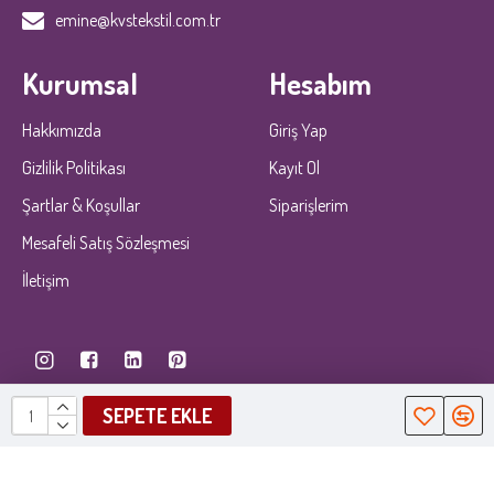
emine@kvstekstil.com.tr
Kurumsal
Hesabım
Hakkımızda
Giriş Yap
Gizlilik Politikası
Kayıt Ol
Şartlar & Koşullar
Siparişlerim
Mesafeli Satış Sözleşmesi
İletişim
SEPETE EKLE
KobiDirekt
E-ticaret
ile kurulmustur