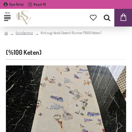
Üye Girişi
Kayıt Ol
Ürünlerimiz
Kint sugi Varak Desenli Runner (%100 Keten)
(%100 Keten)