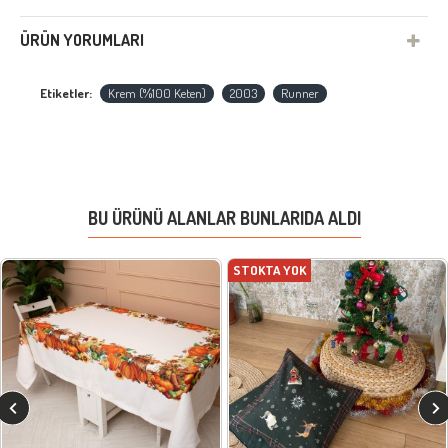
ÜRÜN YORUMLARI
Etiketler:
Krem (%100 Keten)
2003
Runner
BU ÜRÜNÜ ALANLAR BUNLARIDA ALDI
STOKTA YOK