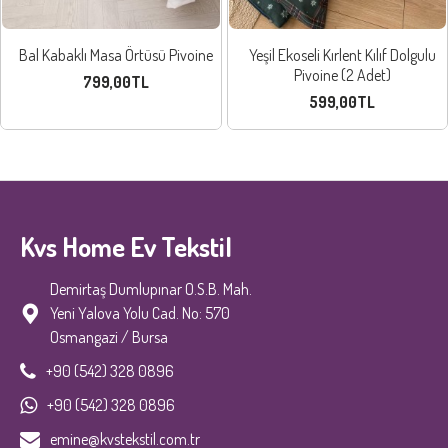
Bal Kabaklı Masa Örtüsü Pivoine
Yeşil Ekoseli Kırlent Kılıf Dolgulu
Pivoine (2 Adet)
799,00TL
599,00TL
Kvs Home Ev Tekstil
Demirtaş Dumlupınar O.S.B. Mah.
Yeni Yalova Yolu Cad. No: 570
Osmangazi / Bursa
+90 (542) 328 0896
+90 (542) 328 0896
emine@kvstekstil.com.tr