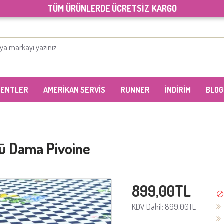
TÜM ÜRÜNLERDE ÜCRETSİZ KARGO
LENTLER
AMERİKAN SERVİS
RUNNER
İNDİRİM
BLOG
sü Dama Pivoine
899,00TL
KDV Dahil: 899,00TL