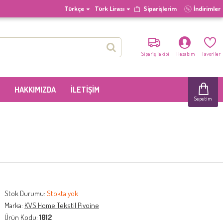
Türkçe
Türk Lirası
Siparişlerim
İndirimler
Sipariş Takibi
Hesabım
Favoriler
HAKKIMIZDA
İLETIŞIM
Sepetim
Stok Durumu:
Stokta yok
Marka:
KVS Home Tekstil Pivoine
Ürün Kodu:
1012