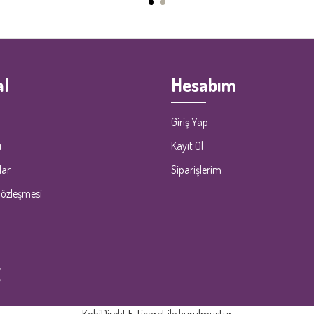
l
Hesabım
Giriş Yap
ı
Kayıt Ol
lar
Siparişlerim
Sözleşmesi