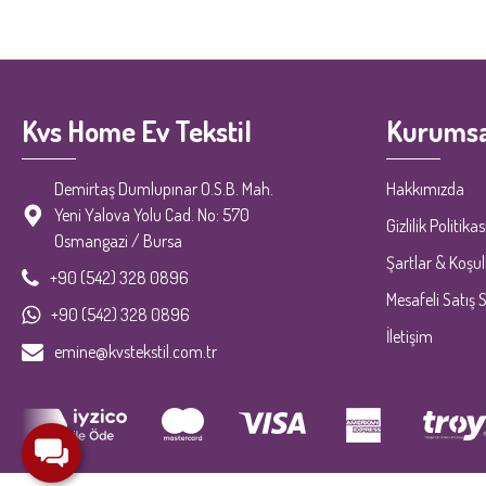
Kvs Home Ev Tekstil
Kurumsa
Demirtaş Dumlupınar O.S.B. Mah.
Hakkımızda
Yeni Yalova Yolu Cad. No: 570
Gizlilik Politikas
Osmangazi / Bursa
Şartlar & Koşul
+90 (542) 328 0896
Mesafeli Satış 
+90 (542) 328 0896
İletişim
emine@kvstekstil.com.tr