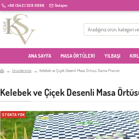
+90 (542) 328 0896
İletişim
ANA SAYFA
MASA ÖRTÜLERI
YILBAŞI
KIR
Ürünlerimiz
Kelebek ve Çiçek Desenli Masa Örtüsü Dama Pivoine
Kelebek ve Çiçek Desenli Masa Örtü
STOKTA YOK