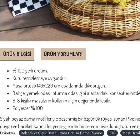
ÜRÜN BILGISI
ÜRÜN YORUMLARI
% 100 yerli üretim.
Kuru temizlemeye uygundur.
Masa örtüsü 140x220 cm ebatlarında dikdörtgen.
Bahçe, yemek odası, oturma odası gibi alanlardaki konseptlerinizde d
6-8 kişilik masaların kullanımı için değerlendirilebilir.
Polyester % 100
Siyah beyaz dama motifleriyle bezenmiş bir özgürlük rüyası sunan Pivoine
duygu ve hareket katın. Her yemeği ender bir seremoniye dönüştürün ve masa
Etiketler:
Kelebek ve Çiçek Desenli Masa Örtüsü Dama Pivoine
1012
Masa Örtül