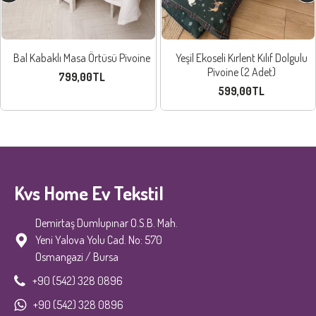
Bal Kabaklı Masa Örtüsü Pivoine
Yeşil Ekoseli Kırlent Kılıf Dolgulu
Pivoine (2 Adet)
799,00TL
599,00TL
Kvs Home Ev Tekstil
Demirtaş Dumlupınar O.S.B. Mah.
Yeni Yalova Yolu Cad. No: 570
Osmangazi / Bursa
+90 (542) 328 0896
+90 (542) 328 0896