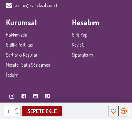
emine@kvstekstil.com.tr
Kurumsal
Hesabım
Hakkımızda
Giriş Yap
Gizlilik Politikası
Kayıt Ol
Şartlar & Koşullar
Siparişlerim
Mesafeli Satış Sözleşmesi
İletişim
SEPETE EKLE
KobiDirekt
E-ticaret
ile kurulmustur