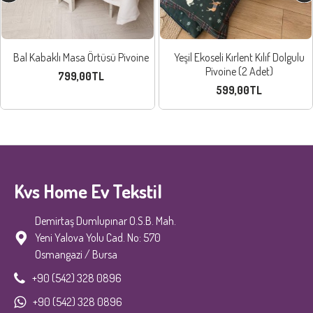
Bal Kabaklı Masa Örtüsü Pivoine
Yeşil Ekoseli Kırlent Kılıf Dolgulu
Pivoine (2 Adet)
799,00TL
599,00TL
Kvs Home Ev Tekstil
Demirtaş Dumlupınar O.S.B. Mah.
Yeni Yalova Yolu Cad. No: 570
Osmangazi / Bursa
+90 (542) 328 0896
+90 (542) 328 0896