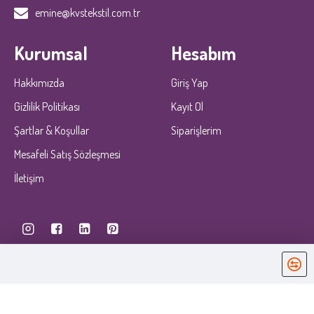
emine@kvstekstil.com.tr
Kurumsal
Hesabım
Hakkımızda
Giriş Yap
Gizlilik Politikası
Kayıt Ol
Şartlar & Koşullar
Siparişlerim
Mesafeli Satış Sözleşmesi
İletişim
KobiDirekt
E-ticaret
ile kurulmustur