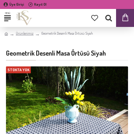
Üye Girişi
Kayıt Ol
Ürünlerimiz
Geometrik Desenli Masa Örtüsü Siyah
Geometrik Desenli Masa Örtüsü Siyah
STOKTA YOK