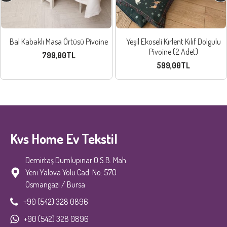
Bal Kabaklı Masa Örtüsü Pivoine
Yeşil Ekoseli Kırlent Kılıf Dolgulu
Pivoine (2 Adet)
799,00TL
599,00TL
Kvs Home Ev Tekstil
Demirtaş Dumlupınar O.S.B. Mah.
Yeni Yalova Yolu Cad. No: 570
Osmangazi / Bursa
+90 (542) 328 0896
+90 (542) 328 0896