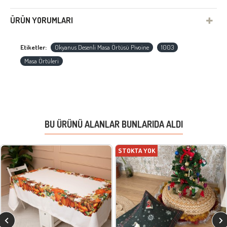
ÜRÜN YORUMLARI
Etiketler:
Okyanus Desenli Masa Örtüsü Pivoine
1003
Masa Örtüleri
BU ÜRÜNÜ ALANLAR BUNLARIDA ALDI
STOKTA YOK