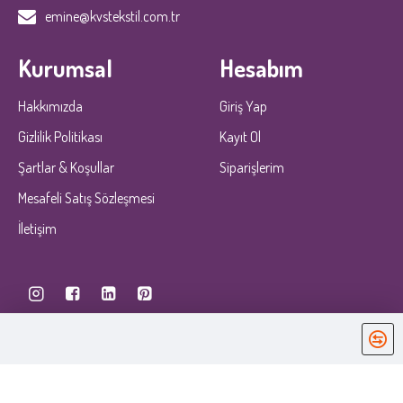
emine@kvstekstil.com.tr
Kurumsal
Hesabım
Hakkımızda
Giriş Yap
Gizlilik Politikası
Kayıt Ol
Şartlar & Koşullar
Siparişlerim
Mesafeli Satış Sözleşmesi
İletişim
KobiDirekt
E-ticaret
ile kurulmustur