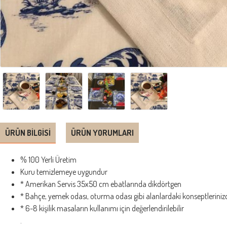
ÜRÜN BILGISI
ÜRÜN YORUMLARI
% 100 Yerli Üretim
Kuru temizlemeye uygundur
* Amerikan Servis 35x50 cm ebatlarında dikdörtgen
* Bahçe, yemek odası, oturma odası gibi alanlardaki konseptlerinizde
* 6-8 kişilik masaların kullanımı için değerlendirilebilir
.