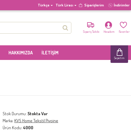
Türkçe
Türk Lirası
Siparişlerim
İndirimler
Sipariş Takibi
Hesabım
Favoriler
HAKKIMIZDA
İLETIŞIM
Sepetim
Stok Durumu:
Stokta Var
Marka:
KVS Home Tekstil Pivoine
Ürün Kodu:
4000