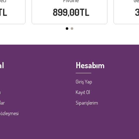
et)
Pivoine
Ge
TL
899,00TL
l
Hesabım
Giriş Yap
ı
Kayıt Ol
lar
Siparişlerim
Sözleşmesi