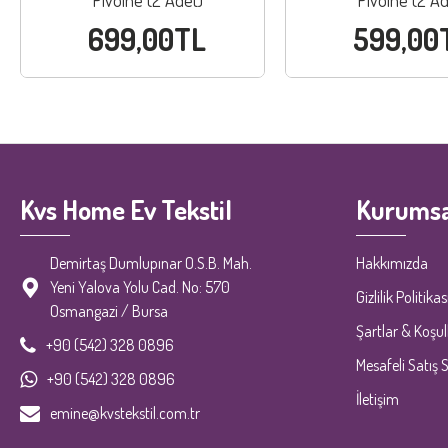
Pivoine (2 Adet)
Pivoine (2 Ad
699,00TL
599,00
Kvs Home Ev Tekstil
Kurumsa
Demirtaş Dumlupınar O.S.B. Mah.
Hakkımızda
Yeni Yalova Yolu Cad. No: 570
Gizlilik Politikas
Osmangazi / Bursa
Şartlar & Koşul
+90 (542) 328 0896
Mesafeli Satış 
+90 (542) 328 0896
İletişim
emine@kvstekstil.com.tr