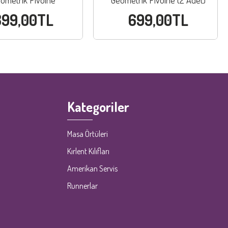
ometrik Pivoine
Geometrik Pivoine (2 Adet)
399,00TL
699,00TL
Kategoriler
Masa Örtüleri
Kırlent Kılıfları
Amerikan Servis
Runnerlar