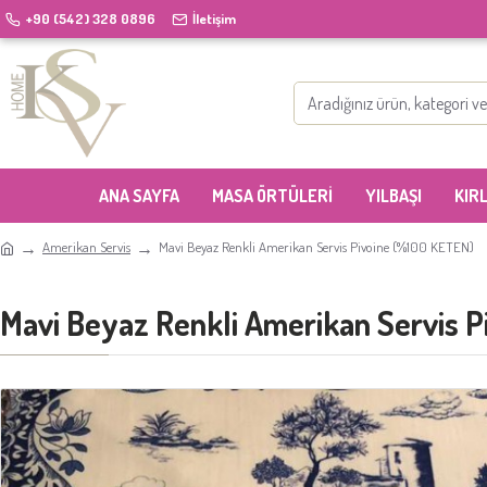
+90 (542) 328 0896
İletişim
ANA SAYFA
MASA ÖRTÜLERI
YILBAŞI
KIR
Amerikan Servis
Mavi Beyaz Renkli Amerikan Servis Pivoine (%100 KETEN)
Mavi Beyaz Renkli Amerikan Servis 