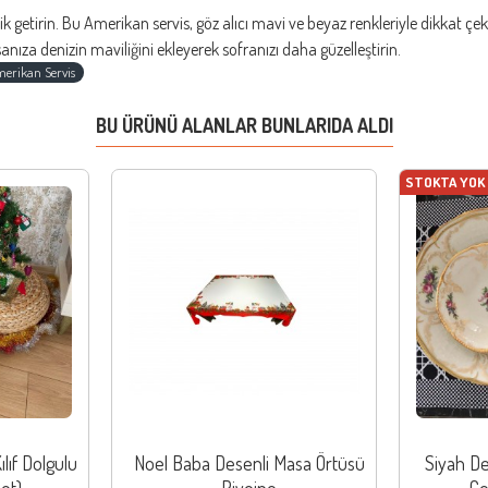
lik getirin. Bu Amerikan servis, göz alıcı mavi ve beyaz renkleriyle dikkat ç
za denizin maviliğini ekleyerek sofranızı daha güzelleştirin.
erikan Servis
BU ÜRÜNÜ ALANLAR BUNLARIDA ALDI
STOKTA YOK
ılıf Dolgulu
Noel Baba Desenli Masa Örtüsü
Siyah De