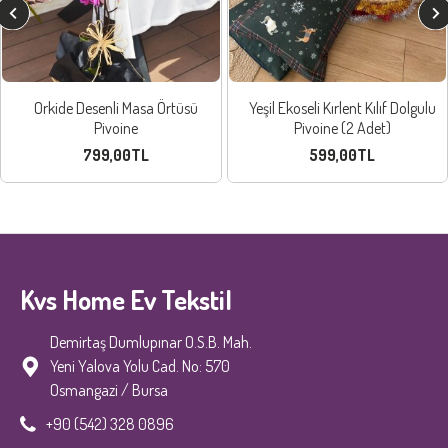
Orkide Desenli Masa Örtüsü
Yeşil Ekoseli Kırlent Kılıf Dolgulu
Pivoine
Pivoine (2 Adet)
799,00TL
599,00TL
Kvs Home Ev Tekstil
Demirtaş Dumlupınar O.S.B. Mah.
Yeni Yalova Yolu Cad. No: 570
Osmangazi / Bursa
+90 (542) 328 0896