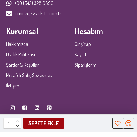
+90 (542) 328 0896
emine@kvstekstil.com.tr
Kurumsal
Hesabım
Hakkımızda
Giriş Yap
Gizlilik Politikası
Kayıt Ol
Şartlar & Koşullar
Siparişlerim
Mesafeli Satış Sözleşmesi
İletişim
SEPETE EKLE
KobiDirekt
E-ticaret
ile kurulmustur