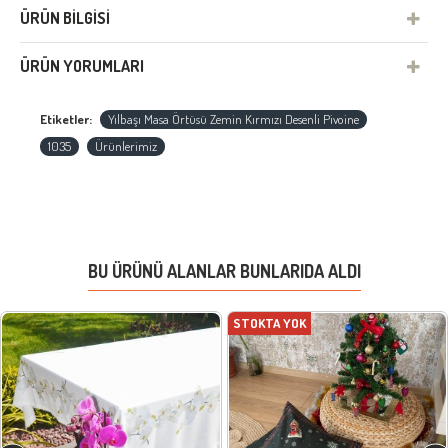
ÜRÜN BILGISI
ÜRÜN YORUMLARI
Etiketler:
Yılbaşı Masa Örtüsü Zemin Kırmızı Desenli Pivoine
1035
Ürünlerimiz
BU ÜRÜNÜ ALANLAR BUNLARIDA ALDI
STOKTA YOK