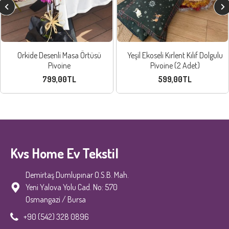
Orkide Desenli Masa Örtüsü
Yeşil Ekoseli Kırlent Kılıf Dolgulu
Pivoine
Pivoine (2 Adet)
799,00TL
599,00TL
Kvs Home Ev Tekstil
Demirtaş Dumlupınar O.S.B. Mah.
Yeni Yalova Yolu Cad. No: 570
Osmangazi / Bursa
+90 (542) 328 0896