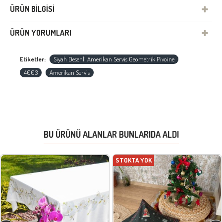
ÜRÜN BILGISI
ÜRÜN YORUMLARI
Etiketler:
Siyah Desenli Amerikan Servis Geometrik Pivoine
4003
Amerikan Servis
BU ÜRÜNÜ ALANLAR BUNLARIDA ALDI
STOKTA YOK