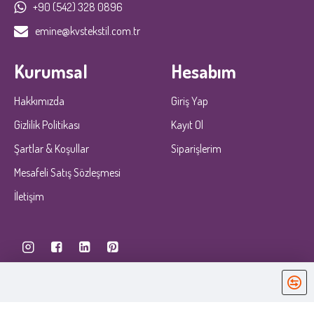
+90 (542) 328 0896
emine@kvstekstil.com.tr
Kurumsal
Hesabım
Hakkımızda
Giriş Yap
Gizlilik Politikası
Kayıt Ol
Şartlar & Koşullar
Siparişlerim
Mesafeli Satış Sözleşmesi
İletişim
KobiDirekt
E-ticaret
ile kurulmustur