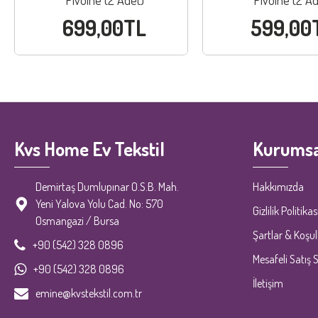
Pivoine (2 Adet)
Pivoine (2 Ad
699,00TL
599,00
Kvs Home Ev Tekstil
Kurumsa
Demirtaş Dumlupınar O.S.B. Mah.
Hakkımızda
Yeni Yalova Yolu Cad. No: 570
Gizlilik Politikas
Osmangazi / Bursa
Şartlar & Koşul
+90 (542) 328 0896
Mesafeli Satış 
+90 (542) 328 0896
İletişim
emine@kvstekstil.com.tr