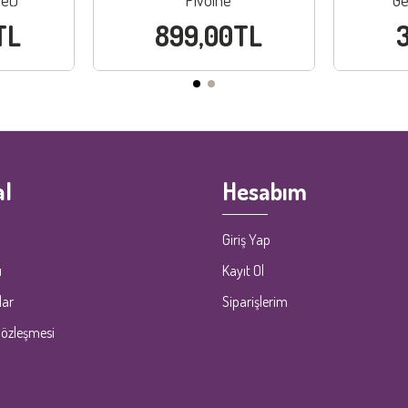
et)
Pivoine
Ge
TL
899,00TL
l
Hesabım
Giriş Yap
ı
Kayıt Ol
lar
Siparişlerim
Sözleşmesi