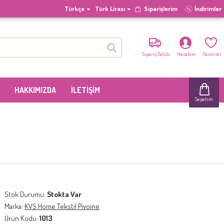
Türkçe
Türk Lirası
Siparişlerim
İndirimler
Sipariş Takibi
Hesabım
Favoriler
HAKKIMIZDA
İLETIŞIM
Sepetim
Stok Durumu:
Stokta Var
Marka:
KVS Home Tekstil Pivoine
Ürün Kodu:
1013