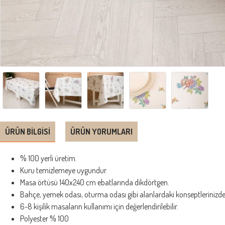
ÜRÜN BILGISI
ÜRÜN YORUMLARI
% 100 yerli üretim.
Kuru temizlemeye uygundur.
Masa örtüsü 140x240 cm ebatlarında dikdörtgen.
Bahçe, yemek odası, oturma odası gibi alanlardaki konseptlerinizde d
6-8 kişilik masaların kullanımı için değerlendirilebilir.
Polyester % 100