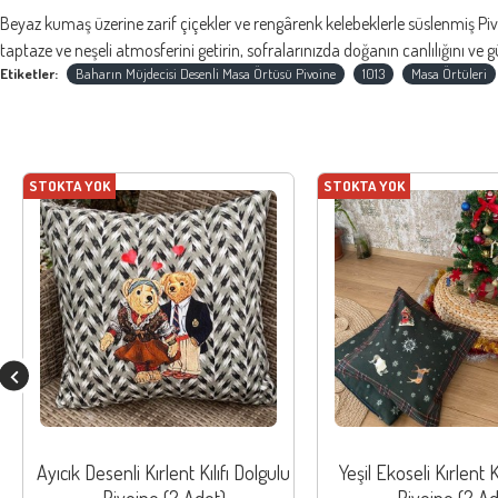
Beyaz kumaş üzerine zarif çiçekler ve rengârenk kelebeklerle süslenmiş Pi
taptaze ve neşeli atmosferini getirin, sofralarınızda doğanın canlılığını ve gü
Etiketler:
Baharın Müjdecisi Desenli Masa Örtüsü Pivoine
1013
Masa Örtüleri
STOKTA YOK
STOKTA YOK
Ayıcık Desenli Kırlent Kılıfı Dolgulu
Yeşil Ekoseli Kırlent K