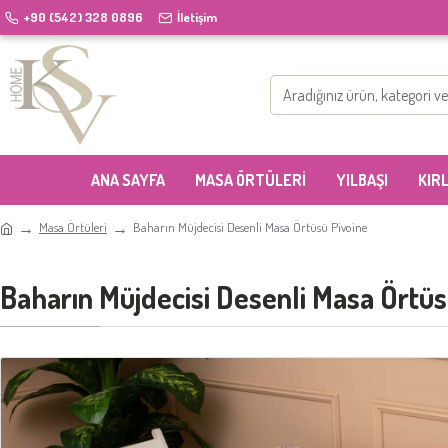
+90 (542) 328 0896
İletişim
ANA SAYFA
MASA ÖRTÜLERI
YILBAŞI
KIR
Masa Örtüleri
Baharın Müjdecisi Desenli Masa Örtüsü Pivoine
Baharın Müjdecisi Desenli Masa Örtüs