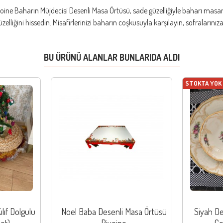
voine Baharın Müjdecisi Desenli Masa Örtüsü, sade güzelliğiyle baharı mas
zelliğini hissedin. Misafirlerinizi baharın coşkusuyla karşılayın, sofralarınız
BU ÜRÜNÜ ALANLAR BUNLARIDA ALDI
STOKTA YOK
ılıf Dolgulu
Noel Baba Desenli Masa Örtüsü
Siyah De