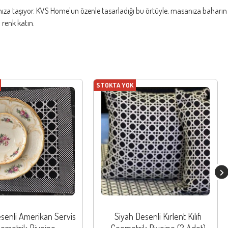
anıza taşıyor. KVS Home'un özenle tasarladığı bu örtüyle, masanıza baharın
a renk katın.
STOKTA YOK
senli Amerikan Servis
Siyah Desenli Kırlent Kılıfı