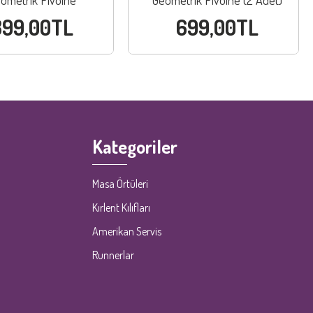
ometrik Pivoine
Geometrik Pivoine (2 Adet)
399,00TL
699,00TL
Kategoriler
Masa Örtüleri
Kırlent Kılıfları
Amerikan Servis
Runnerlar