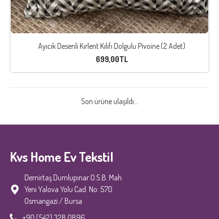
Ayıcık Desenli Kırlent Kılıfı Dolgulu Pivoine (2 Adet)
699,00TL
Son ürüne ulaşıldı...
Kvs Home Ev Tekstil
Demirtaş Dumlupınar O.S.B. Mah.
Yeni Yalova Yolu Cad. No: 570
Osmangazi / Bursa
+90 (542) 328 0896