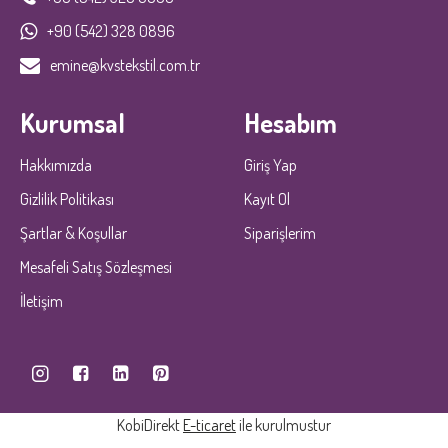
+90 (542) 328 0896
emine@kvstekstil.com.tr
Kurumsal
Hesabım
Hakkımızda
Giriş Yap
Gizlilik Politikası
Kayıt Ol
Şartlar & Koşullar
Siparişlerim
Mesafeli Satış Sözleşmesi
İletişim
KobiDirekt
E-ticaret
ile kurulmustur