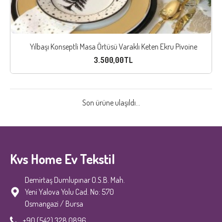
Yılbaşı Konseptli Masa Örtüsü Varaklı Keten Ekru Pivoine
3.500,00TL
Son ürüne ulaşıldı...
Kvs Home Ev Tekstil
Demirtaş Dumlupınar O.S.B. Mah.
Yeni Yalova Yolu Cad. No: 570
Osmangazi / Bursa
+90 (542) 328 0896