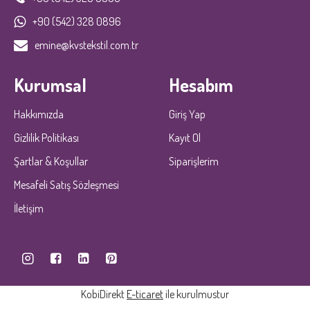
+90 (542) 328 0896
emine@kvstekstil.com.tr
Kurumsal
Hesabım
Hakkımızda
Giriş Yap
Gizlilik Politikası
Kayıt Ol
Şartlar & Koşullar
Siparişlerim
Mesafeli Satış Sözleşmesi
İletişim
KobiDirekt
E-ticaret
ile kurulmustur