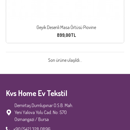
Geyik Desenli Masa Örtüsü Piovine
899,00TL
Son ürüne ulaşıldı...
Kvs Home Ev Tekstil
Demirtaş Dumlupınar O.S.B. Mah.
Yeni Yalova Yolu Cad. No: 570
Osmangazi / Bursa
+90 (542) 328 0896