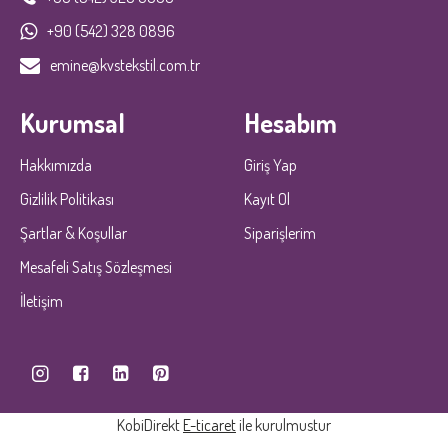
+90 (542) 328 0896
emine@kvstekstil.com.tr
Kurumsal
Hesabım
Hakkımızda
Giriş Yap
Gizlilik Politikası
Kayıt Ol
Şartlar & Koşullar
Siparişlerim
Mesafeli Satış Sözleşmesi
İletişim
KobiDirekt
E-ticaret
ile kurulmustur