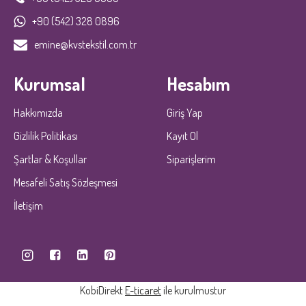
+90 (542) 328 0896
emine@kvstekstil.com.tr
Kurumsal
Hesabım
Hakkımızda
Giriş Yap
Gizlilik Politikası
Kayıt Ol
Şartlar & Koşullar
Siparişlerim
Mesafeli Satış Sözleşmesi
İletişim
KobiDirekt
E-ticaret
ile kurulmustur